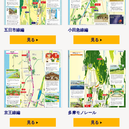
五日市線編
小田急線編
見る
見る
京王線編
多摩モノレール
見る
見る