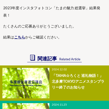
2023年度インスタフォトコン「たまの魅力 総選挙」結果発
表！
たくさんのご応募ありがとうございました。
結果は
こちら
からご確認ください。
関連記事
Related Article
2024.12.02
「TAMA☆ろくと 巡礼物語！」
北多摩TOKYOアニメスタンプラ
リー終了のお知らせ
2024.11.25