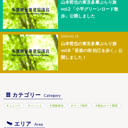
山本哲也の東京多摩ぶらり旅
vol.2 「小平グリーンロード散
歩」公開しました
2026.01.13
山本哲也の東京多摩ぶらり旅
vol.8「音楽の街 狛江を歩く」公
開しました！
カテゴリー
Category
ニュース
イベント
情報発信
マップ制作
観光ルート開発
エリア
Area