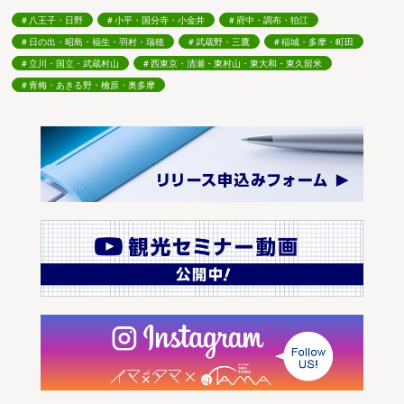
八王子・日野
小平・国分寺・小金井
府中・調布・狛江
日の出・昭島・福生・羽村・瑞穂
武蔵野・三鷹
稲城・多摩・町田
立川・国立・武蔵村山
西東京・清瀬・東村山・東大和・東久留米
青梅・あきる野・檜原・奥多摩