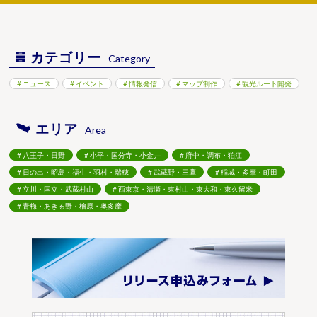
カテゴリー
Category
ニュース
イベント
情報発信
マップ制作
観光ルート開発
エリア
Area
八王子・日野
小平・国分寺・小金井
府中・調布・狛江
日の出・昭島・福生・羽村・瑞穂
武蔵野・三鷹
稲城・多摩・町田
立川・国立・武蔵村山
西東京・清瀬・東村山・東大和・東久留米
青梅・あきる野・檜原・奥多摩